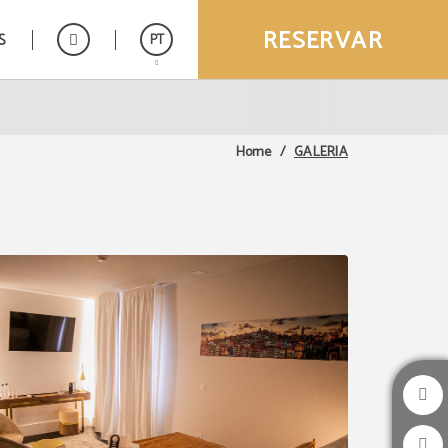
RESERVAR
S
PT
Español
English
GALERIA
Home