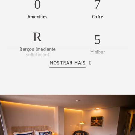
Amenities
Cofre
Berços (mediante
Minibar
solicitação)
MOSTRAR MAIS
Secador de cabelo
Kit de engomar
Chaleira para fazer chá e
Quarto com vistas
café de cortesia