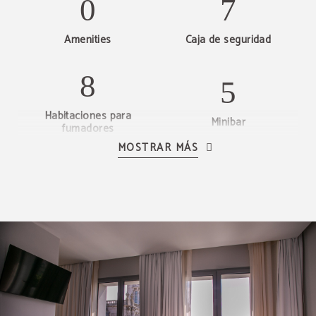
Amenities
Caja de seguridad
Habitaciones para
Minibar
fumadores
MOSTRAR MÁS
Secador de pelo
Set de planchado
Tetera y cafetera de
Habitación con vistas
cortesía